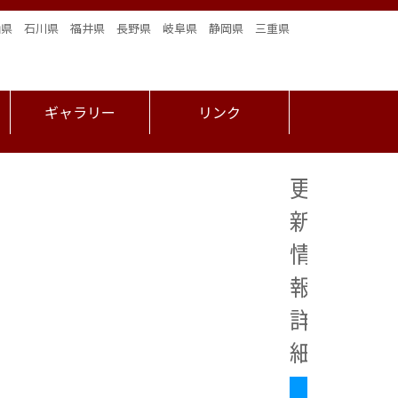
山県 石川県 福井県 長野県 岐阜県 静岡県 三重県
ギャラリー
リンク
更
新
情
報
詳
細
お知らせ
2