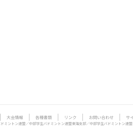
大会情報
各種書類
リンク
お問い合わせ
サ
バドミントン連盟／中部学生バドミントン連盟東海支部／中部学生バドミントン連盟